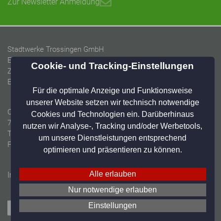
Zur Newsletter Anmeldung
Stadtwerke Trossingen GmbH
Energieversorgung Trossingen GmbH
Zweckverband Baarwasserversorgung
Eigenbetrieb Wasser & Abwasser Trossingen
Christian-Messner-Straße 2-6
78647 Trossingen
Tel: 07425 9402-55
Fax: 07425 9402-19
Impressum
Datenschutz
Home
Online-Widerruf
Besuchen Sie uns auf Facebook