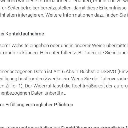
verwenden wir diese Informationen?“ erläutert, erhebt und ve
für Seitenbetreiber bereitzustellen, damit diese Erkenntnisse
halten interagieren. Weitere Informationen dazu finden Sie in
bei Kontaktaufnahme
unserer Website eingeben oder uns in anderer Weise übermitt
men zu können. Hierunter fallen z. B. Daten, die Sie in ein
nenbezogenen Daten ist Art. 6 Abs. 1 Buchst. a DSGVO (Einwil
inwilligung bestimmten Zwecke ein. Wenn Sie die Datenverarb
en Ziffer 1). Der Widerruf lässt die Rechtmäßigkeit der aufgr
sonenbezogenen Daten unberührt.
 Erfüllung vertraglicher Pflichten