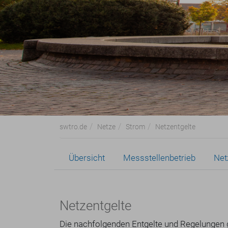
swtro.de
Netze
Strom
Netzentgelte
Übersicht
Messstellenbetrieb
Net
Netzentgelte
Die nachfolgenden Entgelte und Regelungen g