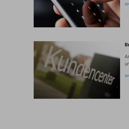
w
B
A
u
w