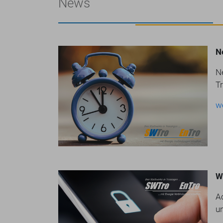
News
N
N
T
w
W
A
u