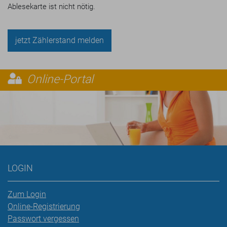
Ablesekarte ist nicht nötig.
jetzt Zählerstand melden
Online-Portal
LOGIN
Zum Login
Online-Registrierung
Passwort vergessen