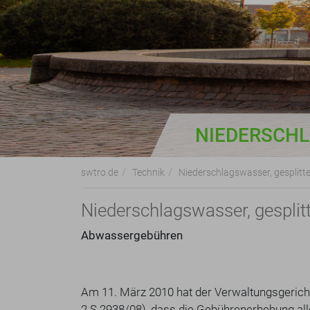
NIEDERSCHL
swtro.de
Technik
Niederschlagswasser, gesplit
Niederschlagswasser, gespli
Abwassergebühren
Am 11. März 2010 hat der Verwaltungsgeric
2 S 2938/08), dass die Gebührenerhebung a