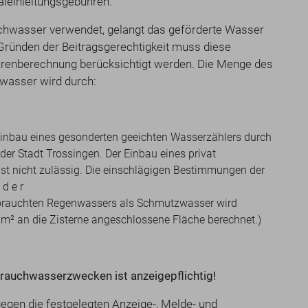
aleinleitungsgebühren.
chwasser verwendet, gelangt das geförderte Wasser
Gründen der Beitragsgerechtigkeit muss diese
hrenberechnung berücksichtigt werden. Die Menge des
wasser wird durch:
r Einbau eines gesonderten geeichten Wasserzählers durch
er Stadt Trossingen. Der Einbau eines privat
ist nicht zulässig. Die einschlägigen Bestimmungen der
d e r
rbrauchten Regenwassers als Schmutzwasser wird
m² an die Zisterne angeschlossene Fläche berechnet.)
rauchwasserzwecken ist anzeigepflichtig!
egen die festgelegten Anzeige-, Melde- und