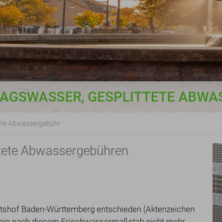
AGSWASSER, GESPLITTETE ABW
tete Abwassergebühr
ttete Abwassergebühren
htshof Baden-Württemberg entschieden (Aktenzeichen
llein nach diesem Frischwassermaßstab nicht mehr