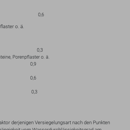
lächen: 0,6
laster o. ä.
lächen: 0,3
teine, Porenpflaster o. ä.
: 0,9
: 0,6
: 0,3
 Faktor derjenigen Versiegelungsart nach den Punkten
Abhängigkeit vom Wasserdurchlässigkeitsgrad am